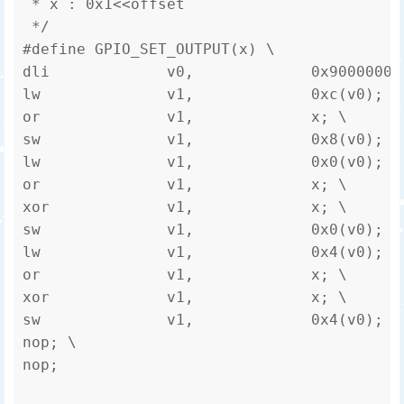
 * x : 0x1<<offset

 */

#define GPIO_SET_OUTPUT(x) \

dli             v0,             0x90000000
lw              v1,             0xc(v0); \
or              v1,             x; \      
sw              v1,             0x8(v0); \
lw              v1,             0x0(v0); \
or              v1,             x; \

xor             v1,             x; \

sw              v1,             0x0(v0); \

lw              v1,             0x4(v0); \
or              v1,             x; \

xor             v1,             x; \

sw              v1,             0x4(v0); \

nop; \

nop;
