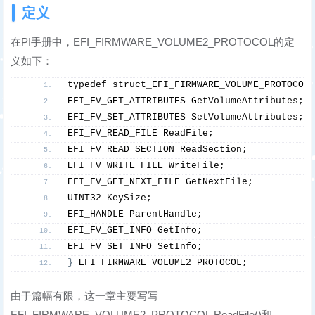
定义
在PI手册中，EFI_FIRMWARE_VOLUME2_PROTOCOL的定
义如下：
typedef struct_EFI_FIRMWARE_VOLUME_PROTOCOL
EFI_FV_GET_ATTRIBUTES GetVolumeAttributes;
EFI_FV_SET_ATTRIBUTES SetVolumeAttributes;
EFI_FV_READ_FILE ReadFile;
EFI_FV_READ_SECTION ReadSection;
EFI_FV_WRITE_FILE WriteFile;
EFI_FV_GET_NEXT_FILE GetNextFile;
UINT32 KeySize;
EFI_HANDLE ParentHandle;
EFI_FV_GET_INFO GetInfo;
EFI_FV_SET_INFO SetInfo;
}
 EFI_FIRMWARE_VOLUME2_PROTOCOL;
由于篇幅有限，这一章主要写写
EFI_FIRMWARE_VOLUME2_PROTOCOL.ReadFile()和