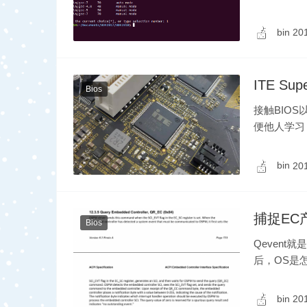
……
bin
20
ITE Su
Bios
接触BIO
便他人学习，
理，……
bin
20
捕捉EC
Bios
Qevent
后，OS是怎么捕
ce 章节有
bin
20