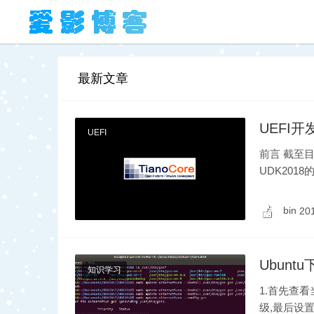
最新文章
UEFI开
UEFI
前言 截至目
UDK2018
com/ti……
bin
20
Ubunt
知识学习
1.首先查看当
级,最后设置