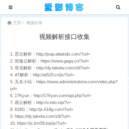
主页
资源分享
视频解析接口收集
思古解析：http://jsap.attakids.com/?url=
简傲云解析：https://www.gagq.cn/?url=
塔克解析：http://dy.taketw.com/z8/?url=
AT解析：http://at520.cn/jx/?url=
无名小站：https://www.administratorw.com/video.php?
url=
17Kyun：http://17kyun.com/api.php?url=
易云解析：http://v.ioto.vip/?v=
618G：http://jx.618g.com/?url=
https://dy.taketw.com/z8/?url=
https://jx.km58.top/jx/?url=