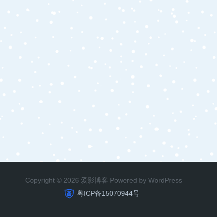
Copyright © 2026 爱影博客 Powered by WordPress
粤ICP备15070944号