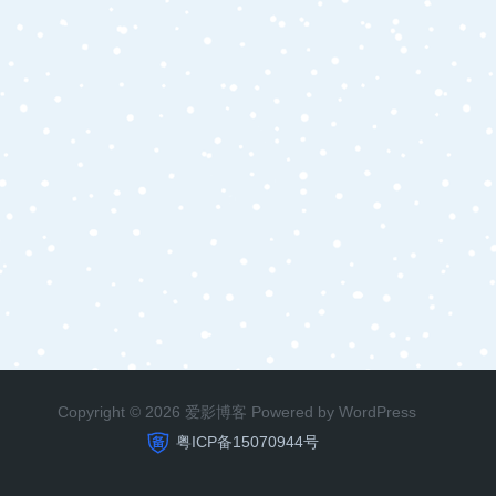
Copyright © 2026 爱影博客 Powered by WordPress
粤ICP备15070944号