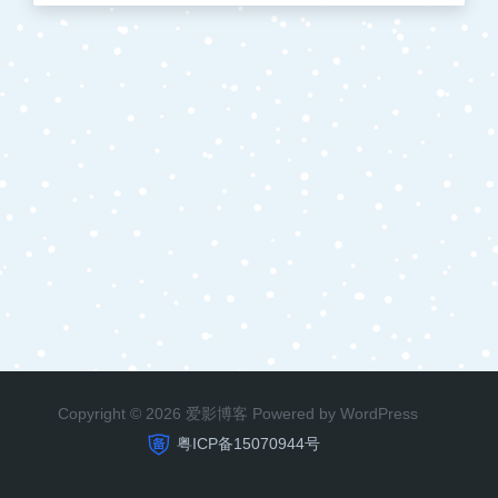
Copyright © 2026 爱影博客 Powered by WordPress
粤ICP备15070944号